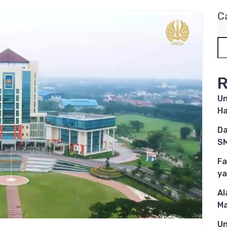
C
R
Un
Ha
Da
SM
Fa
ya
Al
M
Un