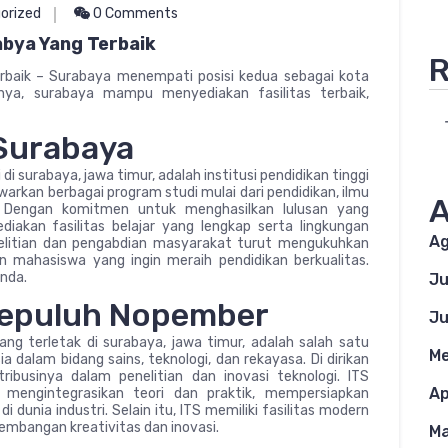
orized
0 Comments
abya Yang Terbaik
R
rbaik – Surabaya menempati posisi kedua sebagai kota
anya, surabaya mampu menyediakan fasilitas terbaik,
 Surabaya
di surabaya, jawa timur, adalah institusi pendidikan tinggi
arkan berbagai program studi mulai dari pendidikan, ilmu
A
gi. Dengan komitmen untuk menghasilkan lulusan yang
akan fasilitas belajar yang lengkap serta lingkungan
Ag
nelitian dan pengabdian masyarakat turut mengukuhkan
n mahasiswa yang ingin meraih pendidikan berkualitas.
nda.
Ju
 Sepuluh Nopember
Ju
ang terletak di surabaya, jawa timur, adalah salah satu
Me
ia dalam bidang sains, teknologi, dan rekayasa. Di dirikan
ibusinya dalam penelitian dan inovasi teknologi. ITS
Ap
mengintegrasikan teori dan praktik, mempersiapkan
dunia industri. Selain itu, ITS memiliki fasilitas modern
mbangan kreativitas dan inovasi.
Ma