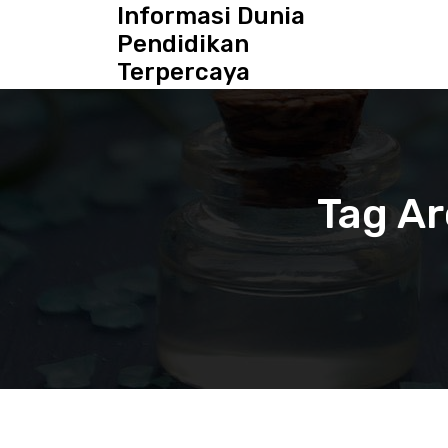
S
Informasi Dunia
k
Pendidikan
i
Terpercaya
p
t
o
c
o
n
Tag Ar
t
e
n
t