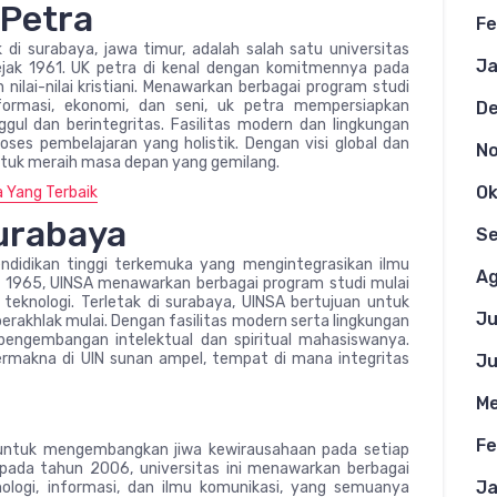
 Petra
Fe
k di surabaya, jawa timur, adalah salah satu universitas
Ja
sejak 1961. UK petra di kenal dengan komitmennya pada
nilai-nilai kristiani. Menawarkan berbagai program studi
informasi, ekonomi, dan seni, uk petra mempersiapkan
D
ul dan berintegritas. Fasilitas modern dan lingkungan
es pembelajaran yang holistik. Dengan visi global dan
N
ntuk meraih masa depan yang gemilang.
Ok
 Yang Terbaik
urabaya
S
endidikan tinggi terkemuka yang mengintegrasikan ilmu
Ag
ejak 1965, UINSA menawarkan berbagai program studi mulai
n teknologi. Terletak di surabaya, UINSA bertujuan untuk
Ju
rakhlak mulai. Dengan fasilitas modern serta lingkungan
engembangan intelektual dan spiritual mahasiswanya.
rmakna di UIN sunan ampel, tempat di mana integritas
Ju
Me
Fe
i untuk mengembangkan jiwa kewirausahaan pada setiap
ra pada tahun 2006, universitas ini menawarkan berbagai
Ja
nologi, informasi, dan ilmu komunikasi, yang semuanya