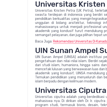
Universitas Kristen
Universitas Kristen Petra (UK Petra), terleta
swasta terdepan di indonesia yang berdiri 
pendidikan berkualitas yang mengintegrasikan 
unggulan di bidang arsitektur, teknologi 
mahasiswanya untuk menjadi profesional ungg
akademik yang kondusif turut mendukung pros
semangat pelayanan, dan juga pilihan tepat u
Baca Juga:
Rekomendasi Universitas Di Kanada
UIN Sunan Ampel S
UIN Sunan Ampel (UINSA) adalah institusi p
pengetahuan dan nilai-nilai islam. Berdiri s
dari studi islam, humaniora, hingga sains da
mencetak lulusan yang berwawasan luas dan be
akademik yang kondusif, UINSA mendukung p
Temukan pendidikan yang menyeluruh dan be
islam berpadu dengan keilmuan modern.
Universitas Ciputra
Universitas ciputra adalah yang berdedikas
mahasiswa nya. Di dirikan oleh Dr. lr. ciput
program studi, termasuk bisnis, desain, tek