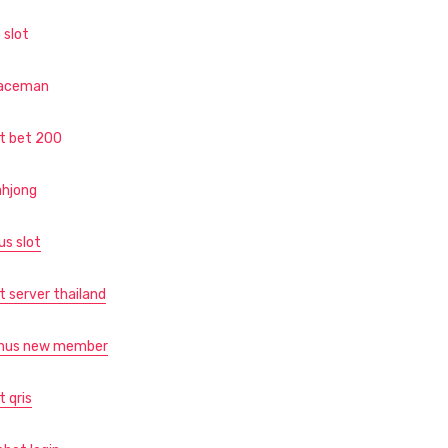
 slot
aceman
ot bet 200
hjong
us slot
t server thailand
nus new member
t qris