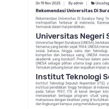
On 19 Nov 2025
By admin
Uncateg
Rekomendasi Universitas Di Sur
Rekomendasi Universitas Di Surabya Yang Te
metropolitan terbesar di indonesia. Karen
termasuk dalam hal pendidikan.
Universitas Negeri
Universitas Negeri Surabaya (UNESA), berlokasi 
ternama yang berdiri sejak 1964. UNESA menaw
sosial, bahasa, hingga sains dan teknolo
kompeten dan berdaya saing, UNESA menyedi
akademik yang kondusif. Prestasi dalam pe
UNESA sebagai pilihan utama bagi para calo
Temukan peluang besar dan wujudkan impian a
Institut Teknologi
Institut Teknologi Sepuluh Nopember (ITS), y
institusi pendidikan tinggi terdepan di indones
pada tahun 1957, ITS di kenal dengan kontr
menawarkan berbagai program studi yang 
mahasiswa dengan keahlian yang di butuhkan di 
dan lingkungan kampus yang mendukung penge