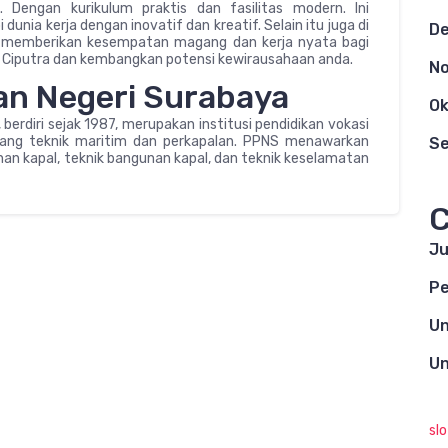
n. Dengan kurikulum praktis dan fasilitas modern. Ini
ia kerja dengan inovatif dan kreatif. Selain itu juga di
D
t, memberikan kesempatan magang dan kerja nyata bagi
 Ciputra dan kembangkan potensi kewirausahaan anda.
N
lan Negeri Surabaya
Ok
berdiri sejak 1987, merupakan institusi pendidikan vokasi
dang teknik maritim dan perkapalan. PPNS menawarkan
S
nan kapal, teknik bangunan kapal, dan teknik keselamatan
C
Ju
Pe
Un
Un
sl