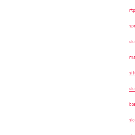
rtp
sp
sl
ma
sit
slo
bo
slo